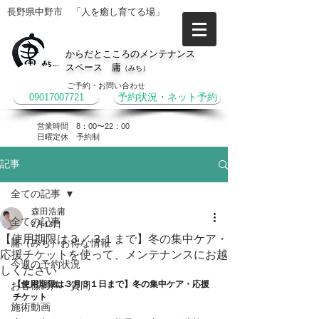
長野県中野市 「人を癒し育てる場」
からだとこころのメンテナンス
スペース 庸
（みち）
ご予約・お問い合わせ
09017007721
予約状況・ネット予約
営業時間 8：00〜22：00
​日曜定休 予約制
記事
全ての記事
森田浩庸
全ての記事
2月13日
【使用期限は３／３１まで】冬の集中ケア・
庸（みち）お得な情報
応援チケットを使って、メンテナンスにお越
今週の予約状況
しください
【使用期限は３月３１日まで】冬の集中ケア・応援
お客様の声・質問
チケット
施術動画