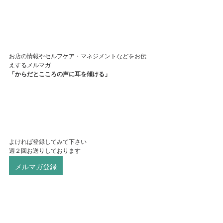
お店の情報やセルフケア・マネジメントなどをお伝
えするメルマガ
「からだとこころの声に耳を傾ける」
よければ登録してみて下さい
週２回お送りしております
メルマガ登録
自分も生活も仕事も「今を変えたい！」