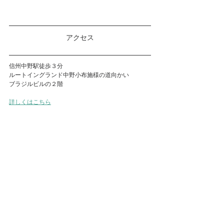
アクセス
信州中野駅徒歩３分
ルートイングランド中野小布施様の道向かい　
ブラジルビルの２階
詳しくはこちら