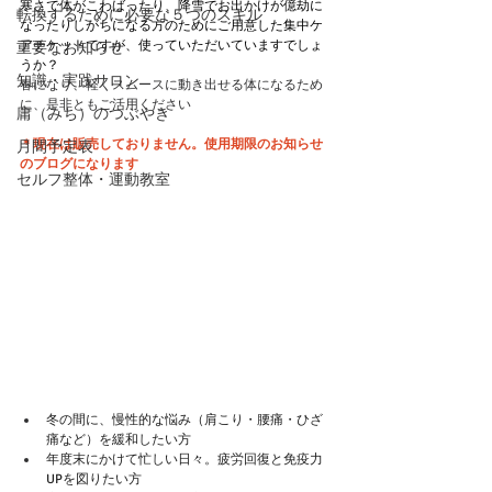
寒さで体がこわばったり、降雪でお出かけが億劫に
転換するために必要な５つのスキル
なったりしがちになる方のためにご用意した集中ケ
アチケットですが、使っていただいていますでしょ
重要なお知らせ
うか？
知識・実践サロン
春になり、軽くスムースに動き出せる体になるため
に、是非ともご活用ください
庸（みち）のつぶやき
＊現在は販売しておりません。使用期限のお知らせ
月間予定表
のブログになります
セルフ整体・運動教室
冬の間に、慢性的な悩み（肩こり・腰痛・ひざ
痛など）を緩和したい方
年度末にかけて忙しい日々。疲労回復と免疫力
UPを図りたい方