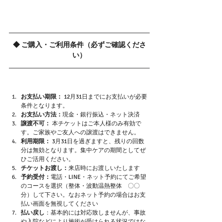
◆ ご購入・ご利用条件（必ずご確認くださ
い）
お支払い期限：
 12月31日までにお支払いが必要
条件となります。
お支払い方法：
現金・銀行振込・ネット決済
譲渡不可：
 本チケットはご本人様のみ有効で
す。ご家族やご友人への譲渡はできません。
利用期限：
 3月31日を過ぎますと、残りの回数
分は無効となります。集中ケアの期間としてぜ
ひご活用ください。
チケットお渡し：
来店時にお渡しいたします
予約受付：
電話・LINE・ネット予約にてご希望
のコースを選択（整体・波動温熱整体　〇〇
分）して下さい。なおネット予約の場合はお支
払い画面を無視してください
払い戻し
：基本的には対応致しませんが、事故
や入院などにより施術が受けられる状況ではな