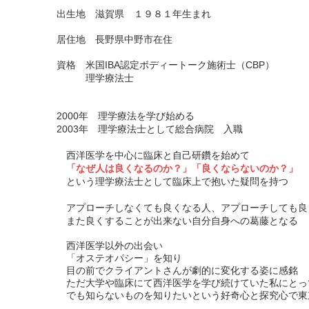
出生地 滋賀県 １９８１
年生まれ
居住地 長野県中野市在住
資格 米国IBA認定ボディートーク施術士（CBP）
理学療法士
2000年 理学療法を学び始める
2003年 理学療法士として総合病院 入職
西洋医学を中心に臨床と自己研鑽を始めて
「なぜ人は良くなるのか？」「良くならないのか？」
という理学療法士として臨床上で抱いた疑問を持つ
アプローチしなくても良くなる人、アプローチしても良
また良くすることが出来ない自分自身への葛藤となる
西洋医学以外の出会い
「オステオパシー」を知り
目の前でクライアントさんが劇的に変化する姿に感銘
ただ​大学や臨床にて西洋医学を学び続けていた私にとっ
でも知らないものを知りたいという好奇心と探究心で東