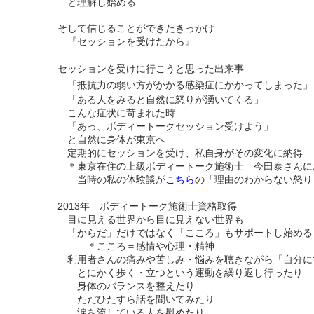
と理解し始める
そして​
信じることができたきっかけ
『セッションを受けたから』
セッションを受けに行こうと思った出来事
​ 「抵抗力の弱い方がかかる感染症にかかってしまった」
「ある人をみると自然に怒りが湧いてくる」
こんな症状に苛まれた時
「あっ、ボディートークセッション受けよう」
と自然に身体が東京へ
定期的にセッションを受け、私自身がその変化に納得
＊東京在住の上級ボディートーク施術士 今田泰さんに
当時の私の体験談が
こちら
の「理由のわからない怒り
2013年 ボディートーク施術士資格取得
目に見える世界から目に見えない世界も
「からだ」だけではなく「こころ」もサポートし始める
＊こころ＝感情や心理・精神
利用者さんの痛みや苦しみ・悩みを聴きながら「自分に
とにかく歩く・立つという運動を繰り返し行ったり
身体のバランスを整えたり
ただひたすら話を聞いてみたり
涙を流している人を慰めたり