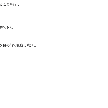
ることを行う
解できた
を
目の前で観察し続ける