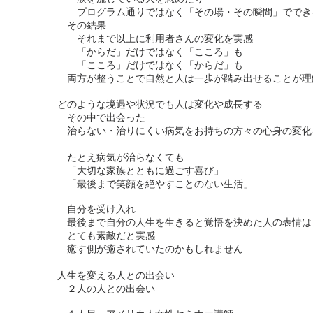
プログラム通りではなく「その場・その瞬間」ででき
その結果
それまで以上に利用者さんの変化を実感
「からだ」だけではなく「こころ」も
「こころ」だけではなく「からだ」も
両方が整うことで自然と人は一歩が踏み出せることが理
どのような境遇や状況でも人は変化や成長する
その中で出会った
治らない・治りにくい病気をお持ちの方々の心身の変化
たとえ病気が治らなくても
「大切な家族とともに過ごす喜び」
「最後まで笑顔を絶やすことのない生活」
自分を受け入れ
最後まで自分の人生を生きると覚悟を決めた人の表情は
とても素敵だと実感
癒す側が癒されていたのかもしれません
人生を変える人との出会い
２人の人との出会い