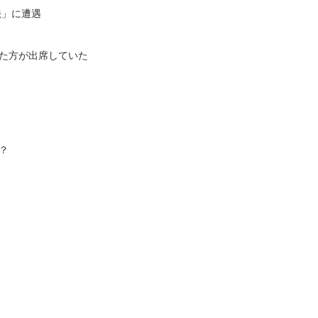
法」に遭遇
た方が出席していた
？