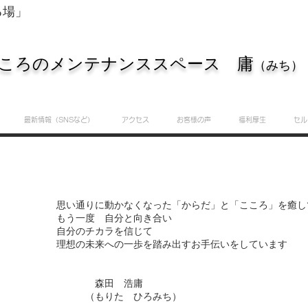
る場」
ころのメンテナンススペース 庸
（みち）
最新情報（SNSなど）
アクセス
お客様の声
福利厚生
セル
思い通りに動かなくなった「からだ」と「こころ」を癒し
もう一度 自分と向き合い
自分のチカラを信じて
理想の未来への一歩を踏み出すお手伝いをしています
森田 浩庸
（もりた ひろみち）