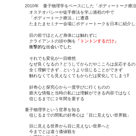
2010年 量子物理学をベースにした「ボディートーク療
オステオパシーや徒手療法を学ぶ過程の中で
「
ボディートーク療法」に遭遇
たまたまセミナー会場にボディートークを日本に紹介し
目の前でほとんど身体には触れずに
クライアントの頭や胸を
「トントンするだけ」
衝撃的な出会いでした
それでも変化が一目瞭然
なぜ良くなるの？どうしてからだやこころは反応するの
全く理解できず…というより信じることができず
触れなくても見えなくてもからだは変化してしまう⁉︎
好奇心と探究心から一度学びに行くものの
膨大な情報と当時の私には理解ができる内容ではなく
信じるまでに
２年間を要する
量子物理学という世界を知る
信じるまでの間私の好奇心は「目に見えない世界観」
目に見える世界から目に見えない世界へと
今までとは違う価値観を