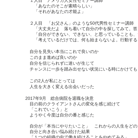
１人目 アメリカ人女性セミナー講師
「あなたのそこが素晴らしい」
「それがあなたの才能よ」
２人目 「お父さん」のような50代男性セミナー講師
「大丈夫だよ 落ち着いて自分の中を探してみて。答
「自分ができない、できない、と思っていることも、
「考えているだけでは、何も始まらないよ。行動する
自分を見失い本当にこれで良いのか
このまま進めば良いのか
自分を信じられずに迷いが生じて
チャンスに一歩を踏み出せない状況にいる時にかけても
この2人が私にとっては
人生を大きく変える出会いだった
2017年9月 総合病院を退職を決意
目の前のクライアントさんの変化を感じ続けて
「これでいこう」と
ようやく今度は自分の番と感じた
自分が「本当にやりたいこと」 これからの人生をどの
自分と向き合い悩み続けた結果
「１つの組織の中で働き続けることをやめてみる」