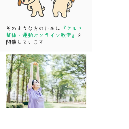
そのような方のために
『セルフ
整体・運動オンライン教室』
を
開催しています
足・膝・腰・肩などを揉んだり・伸ばした
り、
自分でからだをほぐして、
足踏みやス
クワット、寝転んで軽い運動をします