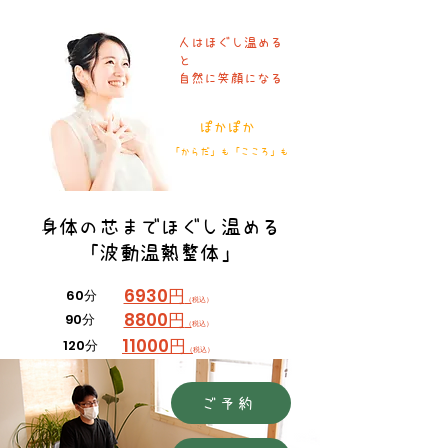
人はほぐし温める
と
​自然に笑顔になる
ぽかぽか
「からだ」
「こころ」
も
も
身体の芯までほぐし温める
「波動温熱整体」
6930円
60分
（
税込）
8800円
9
0分
（
税込）
11000円
120分
（
税込）
ご予約