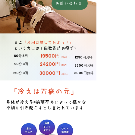
お問い合わせ
更に
「３回は試してみよう！」
という方には！回数券がお得です
19500円
60分 3回
1290円お得
（税込）
24200円
90分 3回
2200円お得
（税込）
30000円
120分 3回
3000円お得
（税込）
​「冷えは万病の元」
身体が冷える=循環不良によって様々な
不調を引き起こすとも言われています