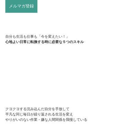
メルマガ登録
自分も生活も仕事も「今を変えたい！」
心地よい日常に転換する時に必要な５つのスキル
クヨクヨする沈み込んだ自分を手放して
平凡な同じ毎日が繰り返される生活を変え
やりがいのない作業・嫌な人間関係を我慢している
仕事を辞めて