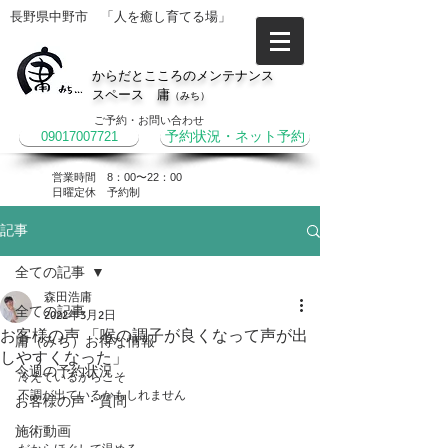
長野県中野市 「人を癒し育てる場」
からだとこころのメンテナンス
スペース 庸
（みち）
ご予約・お問い合わせ
09017007721
予約状況・ネット予約
営業時間 8：00〜22：00
​日曜定休 予約制
記事
全ての記事
森田浩庸
全ての記事
2022年3月2日
お客様の声 「喉の調子が良くなって声が出
庸（みち）お得な情報
しやすくなった」
今週の予約状況
冷えているからこそ
不調が出ているかもしれません
お客様の声・質問
施術動画