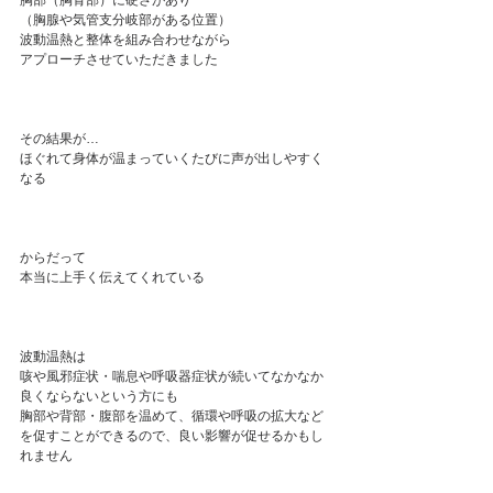
胸部（胸骨部）に硬さがあり
（胸腺や気管支分岐部がある位置）
波動温熱と整体を組み合わせながら
アプローチさせていただきました
その結果が…
ほぐれて身体が温まっていくたびに声が出しやすく
なる
からだって
本当に上手く伝えてくれている
波動温熱は
咳や風邪症状・喘息や呼吸器症状が続いてなかなか
良くならないという方にも
胸部や背部・腹部を温めて、循環や呼吸の拡大など
を促すことができるので、良い影響が促せるかもし
れません