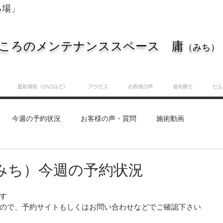
る場」
ころのメンテナンススペース 庸
（みち）
最新情報（SNSなど）
アクセス
お客様の声
福利厚生
セル
今週の予約状況
お客様の声・質問
施術動画
重要なお知らせ
知識・実践サロン
庸（みち）のつぶ
（みち）今週の予約状況
す
ので、予約サイトもしくはお問い合わせなどでご確認下さい