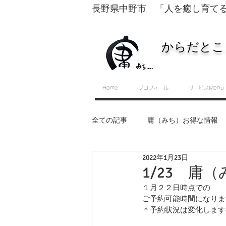
長野県中野市 「人を癒し育て
からだとこ
Home
プロフィール
サービスMenu
全ての記事
庸（みち）お得な情報
2022年1月23日
転換するために必要な５つのスキル
1/23 庸
１月２２日時点での
ご予約可能時間になりま
セルフ整体・運動教室
＊予約状況は変化します