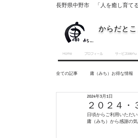
長野県中野市 「人を癒し育て
からだとこ
Home
プロフィール
サービスMenu
全ての記事
庸（みち）お得な情報
2024年3月1日
転換するために必要な５つのスキル
２０２４・３ 
日頃からご利用いただい
庸（みち）から感謝の気
セルフ整体・運動教室