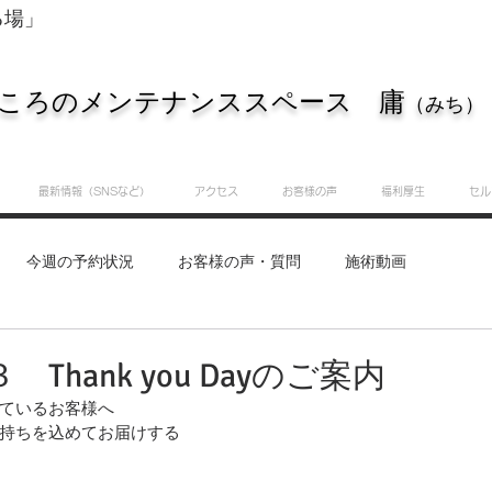
る場」
ころのメンテナンススペース 庸
（みち）
最新情報（SNSなど）
アクセス
お客様の声
福利厚生
セル
今週の予約状況
お客様の声・質問
施術動画
重要なお知らせ
知識・実践サロン
庸（みち）のつぶ
Thank you Dayのご案内
ているお客様へ
持ちを込めてお届けする