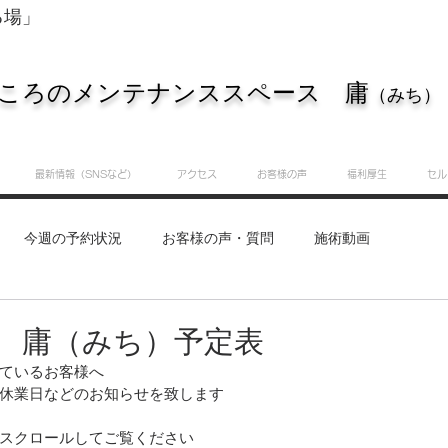
る場」
ころのメンテナンススペース 庸
（みち）
最新情報（SNSなど）
アクセス
お客様の声
福利厚生
セル
今週の予約状況
お客様の声・質問
施術動画
重要なお知らせ
知識・実践サロン
庸（みち）のつぶ
３ 庸（みち）予定表
ているお客様へ
休業日などのお知らせを致します
スクロールしてご覧ください