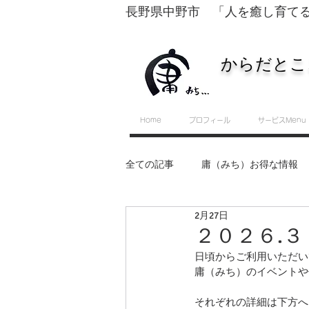
長野県中野市 「人を癒し育て
からだとこ
Home
プロフィール
サービスMenu
全ての記事
庸（みち）お得な情報
2月27日
転換するために必要な５つのスキル
２０２６.
日頃からご利用いただい
庸（みち）のイベントや
セルフ整体・運動教室
それぞれの詳細は下方へ