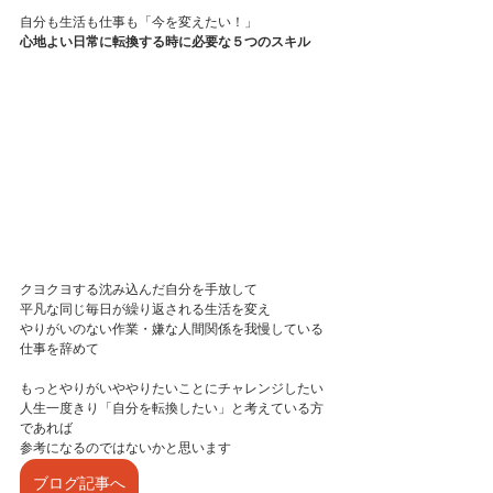
自分も生活も仕事も「今を変えたい！」
心地よい日常に転換する時に必要な５つのスキル
クヨクヨする沈み込んだ自分を手放して
平凡な同じ毎日が繰り返される生活を変え
やりがいのない作業・嫌な人間関係を我慢している
仕事を辞めて
もっとやりがいややりたいことにチャレンジしたい
人生一度きり「自分を転換したい」と考えている方
であれば
参考になるのではないかと思います
ブログ記事へ