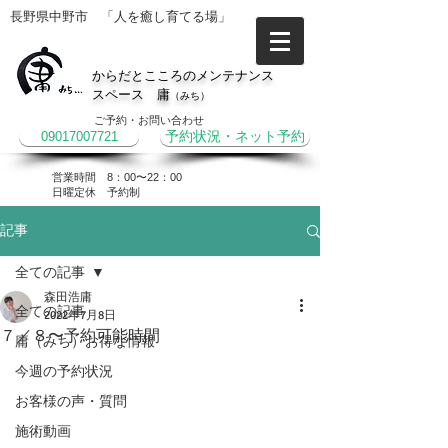
長野県中野市 「人を癒し育てる場」
からだとこころのメンテナンス
スペース 庸
（みち）
ご予約・お問い合わせ
09017007721
予約状況・ネット予約
営業時間 8：00〜22：00
​日曜定休 予約制
記事
全ての記事
森田浩庸
全ての記事
2022年7月8日
７／８〜予約可能時間
庸（みち）お得な情報
今週の予約状況
お客様の声・質問
施術動画