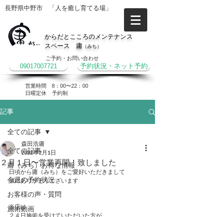
長野県中野市 「人を癒し育てる場」
からだとこころのメンテナンス
スペース 庸
（みち）
ご予約・お問い合わせ
09017007721
予約状況・ネット予約
営業時間 8：00〜22：00
​日曜定休 予約制
記事
全ての記事
森田浩庸
全ての記事
2022年2月1日
２月１日〜営業再開！致しました
庸（みち）お得な情報
日頃から庸（みち）をご愛好いただきまして
今週の予約状況
誠にありがとうございます
お客様の声・質問
当店は
施術動画
２４日施術を受けていただいた方が