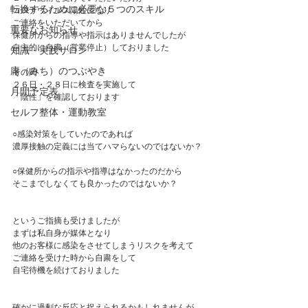
転換するために必要な５つのスキル
コロナウィルス陽性になり
ご連絡をいただいてから
重要なお知らせ
保健所からの指導や指示はありませんでしたが
自主的に自粛（営業停止）しておりました
知識・実践サロン
庸（みち）のつぶやき
その間
２６日・２８日に検査を実施して
月間予定表
「陰性」を確認しております
セルフ整体・運動教室
○感染対策をしていたのであれば
濃厚接触の定義には当てハマらないのではないか？
○保健所からの指示や指導はなかったのだから
そこまでしなくても良かったのではないか？
というご指摘も受けましたが
まずは私自身が媒体となり
他のお客様に感染をさせてしまうリスクを考えて
ご連絡を受けた時から自粛をして
自宅待機を続けておりました
確かに過剰な反応と捉えられるかもしれませんが