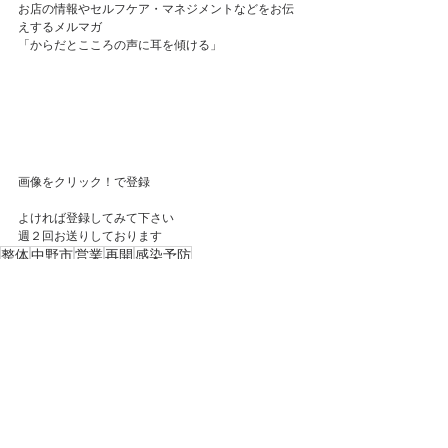
お店の情報やセルフケア・マネジメントなどをお伝
えするメルマガ
「からだとこころの声に耳を傾ける」
画像をクリック！で登録
よければ登録してみて下さい
週２回お送りしております
整体
中野市
営業
再開
感染予防
重要なお知らせ
最新記事
すべて表示