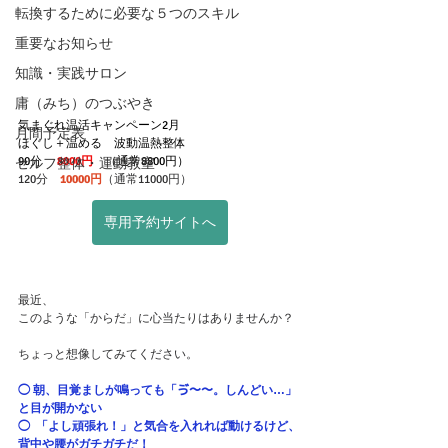
転換するために必要な５つのスキル
重要なお知らせ
知識・実践サロン
庸（みち）のつぶやき
気まぐれ温活キャンペーン2月
月間予定表
ほぐし＋温める　波動温熱整体　
90分　 
8000円
　（通常8800円）
セルフ整体・運動教室
120分　
10000円
（通常11000円）
専用予約サイトへ
最近、
このような「からだ」に心当たりはありませんか？
ちょっと想像してみてください。
◯ 朝、目覚ましが鳴っても「ゔ〜〜。しんどい…」
と目が開かない
◯  「よし頑張れ！」と気合を入れれば動けるけど、
背中や腰がガチガチだ！