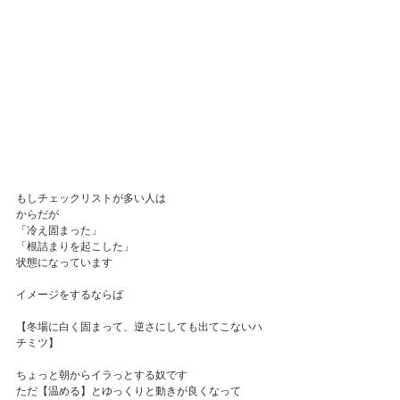
もしチェックリストが多い人は
からだが
「冷え固まった」
「根詰まりを起こした」
状態になっています
イメージをするならば
【冬場に白く固まって、逆さにしても出てこないハ
チミツ】
ちょっと朝からイラっとする奴です
ただ【温める】とゆっくりと動きが良くなって