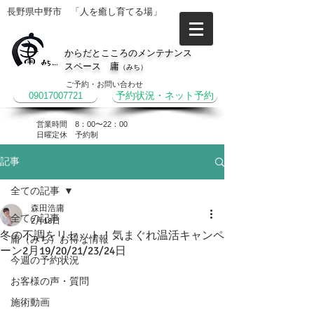
長野県中野市 「人を癒し育てる場」
からだとこころのメンテナンス
スペース 庸
（みち）
ご予約・お問い合わせ
09017007721
予約状況・ネット予約
営業時間 8：00〜22：00
​日曜定休 予約制
記事
全ての記事
森田浩庸
全ての記事
2月18日
冬の不調をリセット！気まぐれ温活キャンペ
庸（みち）お得な情報
ーン2月19/20/21/23/24日
今週の予約状況
お客様の声・質問
施術動画