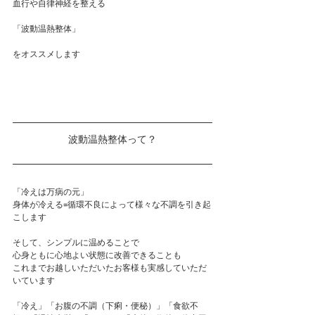
血行や自律神経を整える
「波動温熱整体」
をオススメします
波動温熱整体って？
​「冷えは万病の元」
身体が冷える=循環不良によって様々な不調を引き起
こします
そして、シンプルに温めることで
心身ともに心地よい状態に改善できることも
これまでお越しいただいたお客様も実感していただ
いています
「冷え」「お腹の不調（下痢・便秘）」「食欲不