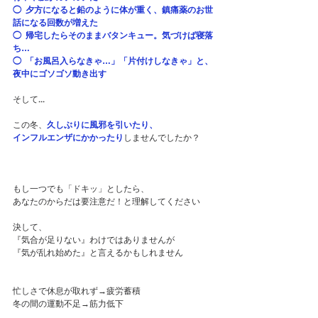
◯  夕方になると鉛のように体が重く、鎮痛薬のお世
話になる回数が増えた
◯  帰宅したらそのままバタンキュー。気づけば寝落
ち…
◯  「お風呂入らなきゃ…」「片付けしなきゃ」と、
夜中にゴソゴソ動き出す
そして...
この冬、
久しぶりに風邪を引いたり、
インフルエンザにかかったり
しませんでしたか？
もし一つでも「ドキッ」としたら、
あなたのからだは要注意だ！と理解してください
決して、
『気合が足りない』わけではありませんが
『気が乱れ始めた』と言えるかもしれません
忙しさで休息が取れず→疲労蓄積
冬の間の運動不足→筋力低下