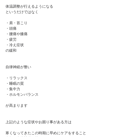
体温調整が行えるようになる
というだけではなく
・肩・首こり
・頭痛
・腰痛や膝痛
・疲労
・冷え症状
の緩和
自律神経が整い
・リラックス
・睡眠の質
・集中力
・ホルモンバランス
が高まります
上記のような症状やお困り事がある方は
寒くなってきたこの時期に早めにケアをすること