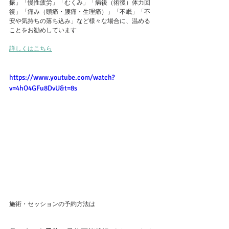
振」「慢性疲労」「むくみ」「病後（術後）体力回
復」「痛み（頭痛・腰痛・生理痛）」「不眠」「不
安や気持ちの落ち込み」など様々な場合に、温める
ことをお勧めしています
詳しくはこちら
https://www.youtube.com/watch?
v=4hO4GFu8DvU&t=8s
施術・セッションの予約方法は