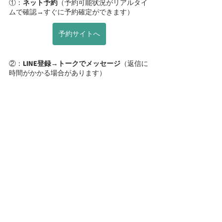
①：
ネット予約
（予約可能状況がリアルタイ
ムで確認→すぐに予約確定ができます）
予約サイトへ
②：
LINE登録→トークでメッセージ
（返信に
時間がかかる場合があります）
③：
電話
　（電話に出れない時は折り返しご
連絡させていただいます）
お店の情報やセルフケア・マネジメントなどをお伝
えするメルマガ
「からだとこころの声に耳を傾ける」