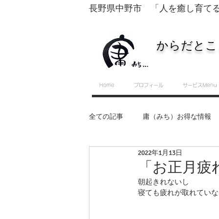
長野県中野市 「人を癒し育て
からだとこ
Home
プロフィール
サービスMenu
全ての記事
庸（みち）お得な情報
2022年1月13日
転換するために必要な５つのスキル
「お正月疲
朝起きれないし
寝ても疲れが取れていな
セルフ整体・運動教室