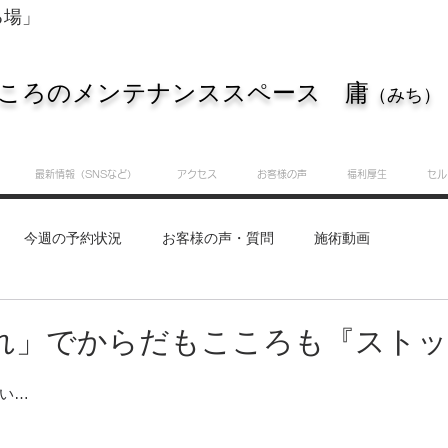
る場」
ころのメンテナンススペース 庸
（みち）
最新情報（SNSなど）
アクセス
お客様の声
福利厚生
セル
今週の予約状況
お客様の声・質問
施術動画
重要なお知らせ
知識・実践サロン
庸（みち）のつぶ
れ」でからだもこころも『ストッ
い…