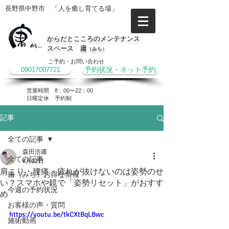
長野県中野市 「人を癒し育てる場」
からだとこころのメンテナンス
スペース 庸
（みち）
ご予約・お問い合わせ
09017007721
予約状況・ネット予約
営業時間 8：00〜22：00
​日曜定休 予約制
記事
全ての記事
森田浩庸
全ての記事
6月22日
肩こり・腰痛・疲れが抜けないのは姿勢のせ
庸（みち）お得な情報
い？スマホや鏡で「姿勢リセット」がおすす
今週の予約状況
め
お客様の声・質問
https://youtu.be/tkCXtBqLBwc
施術動画