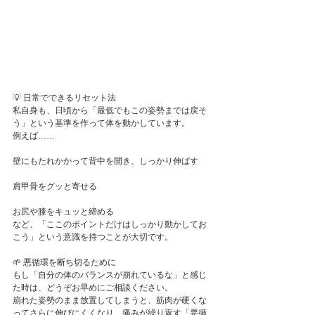
💡 日常でできるリセット法
私自身も、日頃から「最低でもこの姿勢までは戻そ
う」という基準を作って体を動かしています。
例えば……
壁にもたれかかって背中を開き、しっかり伸ばす
肩甲骨をグッと寄せる
お尻や膝をキュッと締める
など、「ここのポイントだけはしっかり動かしてお
こう」という意識を持つことが大切です。
🌱 悪循環を断ち切るために
もし「自分の体のバランスが崩れているな」と感じ
た時は、どうぞお早めにご相談ください。
崩れた姿勢のまま放置してしまうと、筋肉が硬くな
ってさらに伸びにくくなり、痛みが繰り返す「悪循