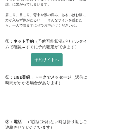
環」に繋がってしまいます。
肩こり、首こり、背中や腰の痛み、あるいはお腹に
力が入らず体がだるい……そんなサインを感じた
ら、一人で悩まずにぜひお声がけくださいね。
①：
ネット予約
（予約可能状況がリアルタイ
ムで確認→すぐに予約確定ができます）
予約サイトへ
②：
LINE登録→トークでメッセージ
（返信に
時間がかかる場合があります）
③：
電話
　（電話に出れない時は折り返しご
連絡させていただいます）