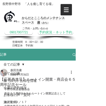
長野県中野市 「人を癒し育てる場」
からだとこころのメンテナンス
スペース 庸
（みち）
ご予約・お問い合わせ
09017007721
予約状況・ネット予約
営業時間 8：00〜22：00
​日曜定休 予約制
記事
全ての記事
森田浩庸
全ての記事
2023年7月31日
【応募券進呈】ルートイン開業・商店会６５
庸（みち）お得な情報
周年記念セール
今週の予約状況
中野市商店会連合会
創立６５周年&ホテルルートイン開業記念として
お客様の声・質問
施術動画
８／１〜９／１７