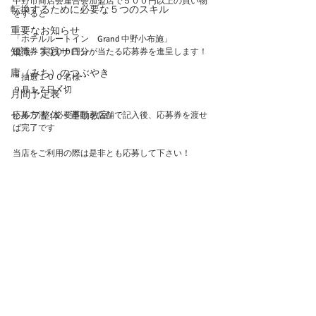
中野市商店会連合会加盟店で５００円以上の買い物
転換するために必要な５つのスキル
をすると
重要なお知らせ
「ホテルルートイン　Grand 中野小布施」
知識・実践サロン
優待券３０００円分が当たる応募券を進呈します！
庸（みち）のつぶやき
＊抽選１００名様
９月１７日〆切
月間予定表
セルフ整体・運動教室
応募方法：必要事項を店舗で記入後、応募券を渡せ
ば完了です
当店をご利用の際は是非とも応募して下さい！