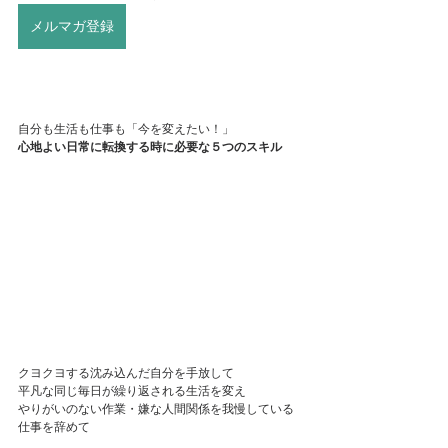
メルマガ登録
自分も生活も仕事も「今を変えたい！」
心地よい日常に転換する時に必要な５つのスキル
クヨクヨする沈み込んだ自分を手放して
平凡な同じ毎日が繰り返される生活を変え
やりがいのない作業・嫌な人間関係を我慢している
仕事を辞めて