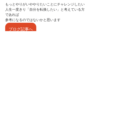
もっとやりがいややりたいことにチャレンジしたい
人生一度きり「自分を転換したい」と考えている方
であれば
参考になるのではないかと思います
ブログ記事へ
中野市
記念セール
商店会
ルートイン
優待券
庸（みち）お得な情報
最新記事
すべて表示