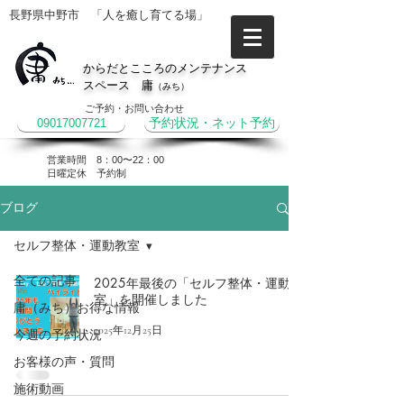
長野県中野市 「人を癒し育てる場」
からだとこころのメンテナンス
スペース 庸
（みち）
ご予約・お問い合わせ
09017007721
予約状況・ネット予約
営業時間 8：00〜22：00
​日曜定休 予約制
ブログ
セルフ整体・運動教室
全ての記事
2025年最後の「セルフ整体・運動教
室」を開催しました
庸（みち）お得な情報
2025年12月25日
今週の予約状況
お客様の声・質問
施術動画