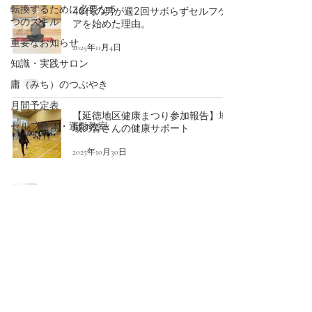
転換するために必要な５
40代の男が週2回サボらずセルフケ
つのスキル
アを始めた理由。
重要なお知らせ
2025年11月4日
知識・実践サロン
庸（みち）のつぶやき
月間予定表
【延徳地区健康まつり参加報告】地
セルフ整体・運動教室
域の皆さんの健康サポート
2025年10月30日
【記録動画】毎水 セルフ整体・運
動教室 ノーカット版 2025.5.21
2025年5月23日