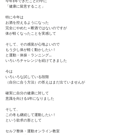
今年1年できたことの中に
「健康に留意すること」
特に今年は
お酒を控えるようになった
完全にやめた＝断酒ではないのですが
体が軽くなったことを実感して
そして、その感覚が心地よいので
もう少し体が軽く動かしたい！
と運動・体操・ランニング...
いろいろチャレンジを続けてきました
今は
いろいろな試している段階
（自分に合う方法）の答えはまだ出ていませんが
確実に自分の健康に対して
意識を向ける1年になりました
そして、
この冬も継続して運動したい！
という欲求の形として
セルフ整体・運動オンライン教室