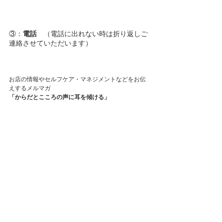
③：
電話
　（電話に出れない時は折り返しご
連絡させていただいます）
お店の情報やセルフケア・マネジメントなどをお伝
えするメルマガ
「からだとこころの声に耳を傾ける」
よければ登録してみて下さい
週２回お送りしております
メルマガ登録