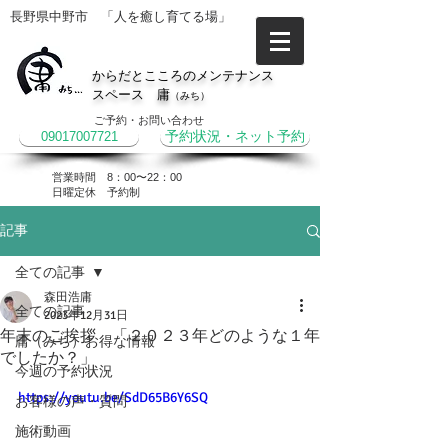
長野県中野市 「人を癒し育てる場」
からだとこころのメンテナンス
スペース 庸
（みち）
ご予約・お問い合わせ
09017007721
予約状況・ネット予約
営業時間 8：00〜22：00
​日曜定休 予約制
記事
全ての記事
森田浩庸
全ての記事
2023年12月31日
年末のご挨拶 「２０２３年どのような１年
庸（みち）お得な情報
でしたか？」
今週の予約状況
https://youtu.be/SdD65B6Y6SQ
お客様の声・質問
施術動画