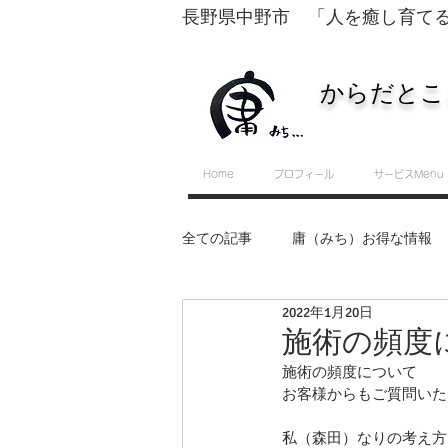
長野県中野市 「人を癒し育て
からだとこ
Home
プロフィール
サービスMenu
全ての記事
庸（みち）お得な情報
2022年1月20日
転換するために必要な５つのスキル
施術の頻度
施術の頻度について
お客様からもご質問いた
セルフ整体・運動教室
私（森田）なりの考え方