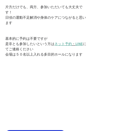
片方だけでも、両方、参加いただいても大丈夫で
す！
日頃の運動不足解消や身体のケアにつながると思い
ます
基本的に予約は不要ですが
是非とも参加したいという方は
ネット予約
・
LINE
に
てご連絡ください
会場は５０名以上入れる多目的ホールになります