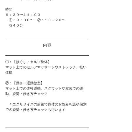
時間
９：３０〜１１：００　
　①：９：３０〜　②：１０：２０〜
　各４０分
内容
①：【ほぐし・セルフ整体】
マット上でのセルフマッサージやストレッチ、軽い
体操
②：【動き・運動教室】
マット上での体幹運動、スクワットや立位での運
動、姿勢・歩き方チェック
　＊エクササイズの前後で身体のお悩み相談や個別
での姿勢・歩き方チェックも行います