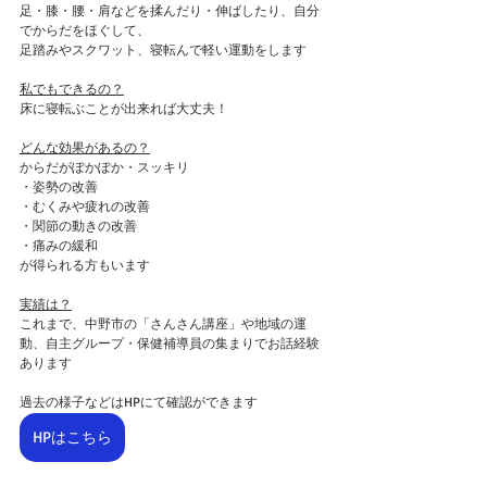
足・膝・腰・肩などを揉んだり・伸ばしたり、自分
でからだをほぐして、
足踏みやスクワット、寝転んで軽い運動をします
私でもできるの？
床に寝転ぶことが出来れば大丈夫！
どんな効果があるの？
からだがぽかぽか・スッキリ
・姿勢の改善
・むくみや疲れの改善
・関節の動きの改善
・痛みの緩和
が得られる方もいます
実績は？
これまで、中野市の「さんさん講座」や地域の運
動、自主グループ・保健補導員の集まりでお話経験
あります
過去の様子などはHPにて確認ができます
HPはこちら