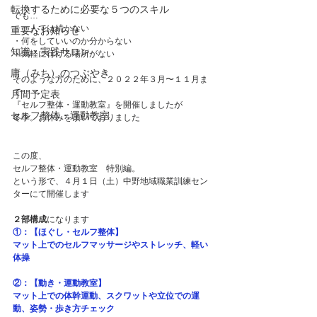
転換するために必要な５つのスキル
でも…
・一人では続かない
重要なお知らせ
・何をしていいのか分からない
知識・実践サロン
・気軽に行ける場所がない
庸（みち）のつぶやき
そのような方のために、２０２２年３月〜１１月ま
で
月間予定表
『セルフ整体・運動教室』を開催しましたが
セルフ整体・運動教室
冬季。お休みを頂いておりました
この度、
セルフ整体・運動教室　特別編。
という形で、４月１日（土）中野地域職業訓練セン
ターにて開催します
２部構成
になります
①：【ほぐし・セルフ整体】
マット上でのセルフマッサージやストレッチ、軽い
体操
②：【動き・運動教室】
マット上での体幹運動、スクワットや立位での運
動、姿勢・歩き方チェック