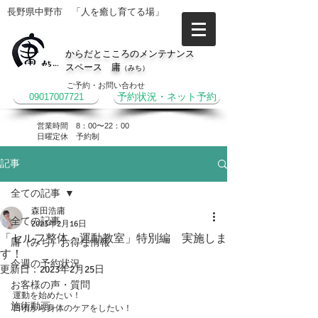
長野県中野市 「人を癒し育てる場」
からだとこころのメンテナンス
スペース 庸
（みち）
ご予約・お問い合わせ
09017007721
予約状況・ネット予約
営業時間 8：00〜22：00
​日曜定休 予約制
記事
全ての記事
森田浩庸
全ての記事
2023年2月16日
「セルフ整体・運動教室」特別編 実施しま
庸（みち）お得な情報
す！
今週の予約状況
更新日：
2023年2月25日
お客様の声・質問
運動を始めたい！
施術動画
日頃から身体のケアをしたい！