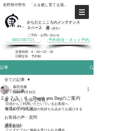
長野県中野市 「人を癒し育てる場」
からだとこころのメンテナンス
スペース 庸
（みち）
ご予約・お問い合わせ
09017007721
予約状況・ネット予約
営業時間 8：00〜22：00
​日曜定休 予約制
記事
全ての記事
森田浩庸
全ての記事
2023年5月31日
２０２３・６ Thank you Dayのご案内
庸（みち）お得な情報
日頃からご利用いただいているお客様へ
今週の予約状況
庸（みち）から感謝の気持ちを込めてお届けする
お客様の声・質問
通常よりも
施術動画
リーズナブルに施術を受けられる機会