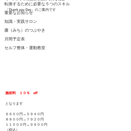
転換するために必要な５つのスキル
「Thank you Day」のご案内です
重要なお知らせ
知識・実践サロン
庸（みち）のつぶやき
月間予定表
セルフ整体・運動教室
施術料　１０％　off
となります
６６００円→５９４０円
８８００円→７９２０円
１１０００円→９９００円
（税込）