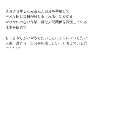
クヨクヨする沈み込んだ自分を手放して
平凡な同じ毎日が繰り返される生活を変え
やりがいのない作業・嫌な人間関係を我慢している
仕事を辞めて
もっとやりがいややりたいことにチャレンジしたい
人生一度きり「自分を転換したい」と考えている方
であれば
参考になるのではないかと思います
ブログ記事へ
整体
中野市
ストレスケア
マッサージ
割引
クーポン
庸（みち）お得な情報