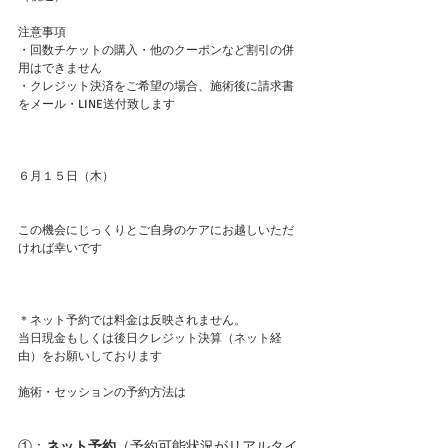
注意事項
・回数チケットの購入・他のクーポンなど割引の併
用はできません
・クレジット決済をご希望の場合、施術後に請求書
をメール・LINE送付致します
６月１５日（木）
この機会にじっくりとご自身のケアにお越しいただ
ければ幸いです
＊ネット予約では料金は反映されません。
当日現金もしくは後日クレジット決算（ネット経
由）をお願いしております
施術・セッションの予約方法は
①：
ネット予約
（予約可能状況がリアルタイ