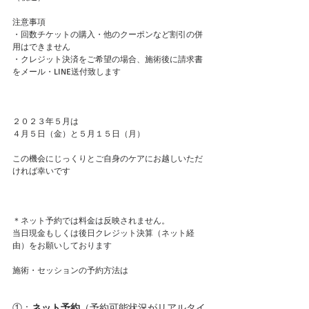
注意事項
・回数チケットの購入・他のクーポンなど割引の併
用はできません
・クレジット決済をご希望の場合、施術後に請求書
をメール・LINE送付致します
２０２３年５月は
４月５日（金）と５月１５日（月）
この機会にじっくりとご自身のケアにお越しいただ
ければ幸いです
＊ネット予約では料金は反映されません。
当日現金もしくは後日クレジット決算（ネット経
由）をお願いしております
施術・セッションの予約方法は
①：
ネット予約
（予約可能状況がリアルタイ