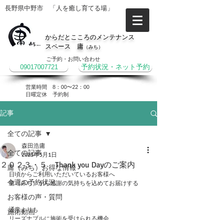
長野県中野市 「人を癒し育てる場」
からだとこころのメンテナンス
スペース 庸
（みち）
ご予約・お問い合わせ
09017007721
予約状況・ネット予約
営業時間 8：00〜22：00
​日曜定休 予約制
記事
全ての記事
森田浩庸
全ての記事
2023年5月1日
２０２３・５ Thank you Dayのご案内
庸（みち）お得な情報
日頃からご利用いただいているお客様へ
今週の予約状況
庸（みち）から感謝の気持ちを込めてお届けする
お客様の声・質問
通常よりも
施術動画
リーズナブルに施術を受けられる機会