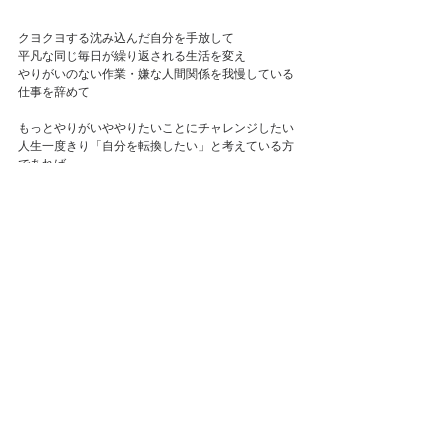
クヨクヨする沈み込んだ自分を手放して
平凡な同じ毎日が繰り返される生活を変え
やりがいのない作業・嫌な人間関係を我慢している
仕事を辞めて
もっとやりがいややりたいことにチャレンジしたい
人生一度きり「自分を転換したい」と考えている方
であれば
参考になるのではないかと思います
ブログ記事へ
整体
中野市
マッサージ
割引
庸（みち）お得な情報