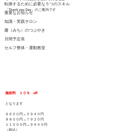
転換するために必要な５つのスキル
「Thank you Day」のご案内です
重要なお知らせ
知識・実践サロン
庸（みち）のつぶやき
月間予定表
セルフ整体・運動教室
施術料　１０％　off
となります
６６００円→５９４０円
８８００円→７９２０円
１１０００円→９９００円
（税込）