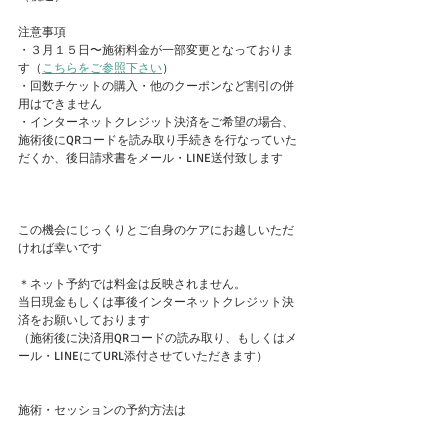
注意事項
・３月１５日〜施術料金が一部変更となっておりま
す（
こちらをご参照下さい
）
・回数チケットの購入・他のクーポンなど割引の併
用はできません
・インターネットクレジット決済をご希望の場合、
施術後にQRコードを読み取り手続きを行なっていた
だくか、後日請求書をメール・LINE送付致します
この機会にじっくりとご自身のケアにお越しいただ
ければ幸いです
＊ネット予約では料金は反映されません。
当日現金もしくは事後インターネットクレジット決
済をお願いしております
（施術後に決済用QRコードの読み取り、もしくはメ
ール・LINEにてURL添付させていただきます）
施術・セッションの予約方法は