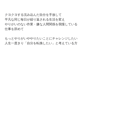
クヨクヨする沈み込んだ自分を手放して
平凡な同じ毎日が繰り返される生活を変え
やりがいのない作業・嫌な人間関係を我慢している
仕事を辞めて
もっとやりがいややりたいことにチャレンジしたい
人生一度きり「自分を転換したい」と考えている方
であれば
参考になるのではないかと思います
ブログ記事へ
整体
中野市
ストレスケア
リフレッシュ
庸（みち）お得な情報