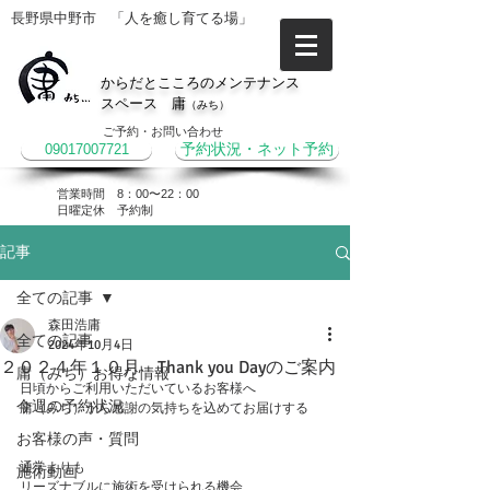
長野県中野市 「人を癒し育てる場」
からだとこころのメンテナンス
スペース 庸
（みち）
ご予約・お問い合わせ
09017007721
予約状況・ネット予約
営業時間 8：00〜22：00
​日曜定休 予約制
記事
全ての記事
森田浩庸
全ての記事
2024年10月4日
２０２４年１０月 Thank you Dayのご案内
庸（みち）お得な情報
日頃からご利用いただいているお客様へ
今週の予約状況
庸（みち）から感謝の気持ちを込めてお届けする
お客様の声・質問
通常よりも
施術動画
リーズナブルに施術を受けられる機会