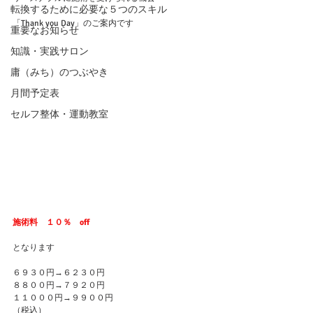
転換するために必要な５つのスキル
「Thank you Day」のご案内です
重要なお知らせ
知識・実践サロン
庸（みち）のつぶやき
月間予定表
セルフ整体・運動教室
施術料　１０％　off
となります
６９３０円→６２３０円
８８００円→７９２０円
１１０００円→９９００円
（税込）