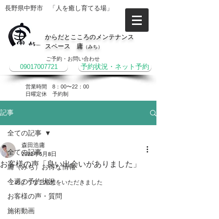
長野県中野市 「人を癒し育てる場」
からだとこころのメンテナンス
スペース 庸
（みち）
ご予約・お問い合わせ
09017007721
予約状況・ネット予約
営業時間 8：00〜22：00
​日曜定休 予約制
記事
全ての記事
森田浩庸
全ての記事
2022年6月8日
お客様の声「良い出会いがありました」
庸（みち）お得な情報
今週の予約状況
このようなご感想をいただきました
お客様の声・質問
施術動画