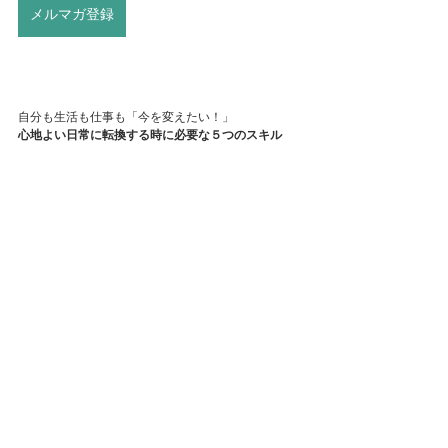
メルマガ登録
自分も生活も仕事も「今を変えたい！」
心地よい日常に転換する時に必要な５つのスキル
クヨクヨする沈み込んだ自分を手放して
平凡な同じ毎日が繰り返される生活を変え
やりがいのない作業・嫌な人間関係を我慢している
仕事を辞めて