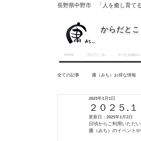
長野県中野市 「人を癒し育て
からだとこ
Home
プロフィール
サービスMenu
全ての記事
庸（みち）お得な情報
2025年1月1日
転換するために必要な５つのスキル
２０２５.
更新日：
2025年1月2日
日頃からご利用いただい
セルフ整体・運動教室
庸（みち）のイベントや