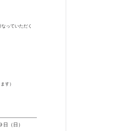
行なっていただく
きます）
９日（日）