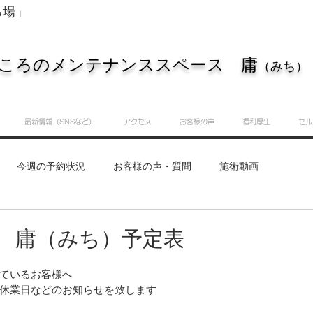
る場」
ころのメンテナンススペース 庸
（みち）
最新情報（SNSなど）
アクセス
お客様の声
福利厚生
セル
今週の予約状況
お客様の声・質問
施術動画
重要なお知らせ
知識・実践サロン
庸（みち）のつぶ
１ 庸（みち）予定表
ているお客様へ
休業日などのお知らせを致します