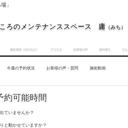
る場」
ころのメンテナンススペース 庸
（みち）
最新情報（SNSなど）
アクセス
お客様の声
福利厚生
セル
今週の予約状況
お客様の声・質問
施術動画
重要なお知らせ
知識・実践サロン
庸（みち）のつぶ
予約可能時間
出ていませんか？
りと動かせていますか？