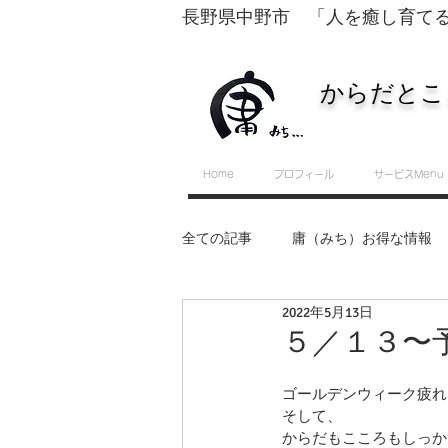
長野県中野市 「人を癒し育て
からだとこ
Home
プロフィール
サービスMenu
全ての記事
庸（みち）お得な情報
2022年5月13日
転換するために必要な５つのスキル
５／１３〜
ゴールデンウィーク疲れ
セルフ整体・運動教室
そして、
からだもこころもしっか