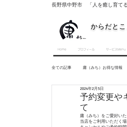
長野県中野市 「人を癒し育て
からだとこ
Home
プロフィール
サービスMenu
全ての記事
庸（みち）お得な情報
2024年2月5日
転換するために必要な５つのスキル
予約変更や
て
セルフ整体・運動教室
庸（みち）をご愛好いた
当店をご利用いただく場