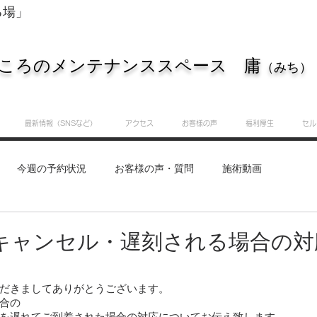
る場」
ころのメンテナンススペース 庸
（みち）
最新情報（SNSなど）
アクセス
お客様の声
福利厚生
セル
今週の予約状況
お客様の声・質問
施術動画
重要なお知らせ
知識・実践サロン
庸（みち）のつぶ
キャンセル・遅刻される場合の対
だきましてありがとうございます。
合の