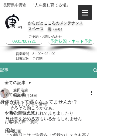
長野県中野市 「人を癒し育てる場」
からだとこころのメンテナンス
スペース 庸
（みち）
ご予約・お問い合わせ
09017007721
予約状況・ネット予約
営業時間 8：00〜22：00
​日曜定休 予約制
記事
全ての記事
森田浩庸
全ての記事
2022年2月26日
身体が鈍って硬くなってませんか？
庸（みち）お得な情報
「そろそろ動こうかなぁ」
今週の予約状況
と春の陽気に誘われて歩き出したり
外仕事を始める方もいるかもしれません
お客様の声・質問
でも…
施術動画
この時期にはご注意を！怪我のリスクも高く