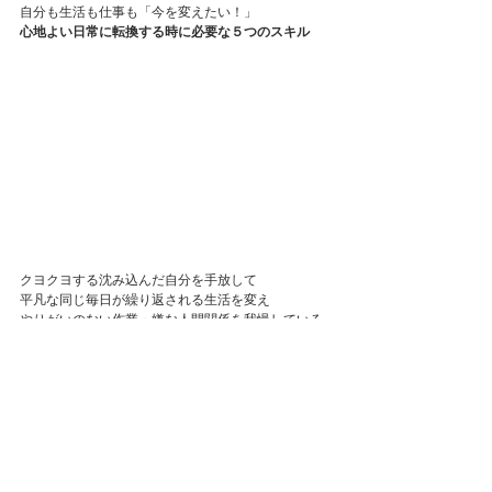
自分も生活も仕事も「今を変えたい！」
心地よい日常に転換する時に必要な５つのスキル
クヨクヨする沈み込んだ自分を手放して
平凡な同じ毎日が繰り返される生活を変え
やりがいのない作業・嫌な人間関係を我慢している
仕事を辞めて
もっとやりがいややりたいことにチャレンジしたい
人生一度きり「自分を転換したい」と考えている方
であれば
参考になるのではないかと思います
ブログ記事へ