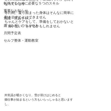
転換するために必要な５つのスキル
なっています
重要なお知らせ
冬の間、凝り固まった身体はそんなに簡単に
動き出すことはできません
知識・実践サロン
ちゃんとケアをして、準備をしておかないと
庸（みち）のつぶやき
「痛い思い」をするかもしれません
月間予定表
セルフ整体・運動教室
外気温が暖かくなり、雪が溶けはじめると
畑仕事が始まるという方もいらっしゃると思います
し、