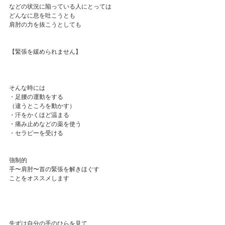
などの状況に陥っている人にとっては
どんなに息を吐こうとも
肩肘の力を抜こうとしても
【緊張を緩められません】
そんな時には
・足腰の運動をする
（違うところを動かす）
・汗をかくほど温まる
・痛み止めなどの薬を使う
・セラピーを受ける
強制的
手〜肩肘〜首の緊張を解きほぐす
ことをオススメします
先ずは自分の手のひらを見て