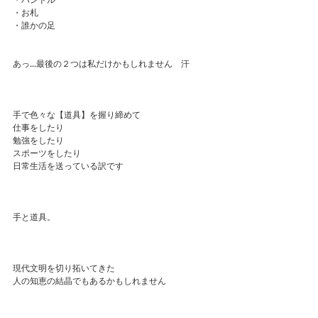
・ハンドル
・お札
・誰かの足
あっ...最後の２つは私だけかもしれません　汗
手で色々な【道具】を握り締めて
仕事をしたり
勉強をしたり
スポーツをしたり
日常生活を送っている訳です
手と道具。
現代文明を切り拓いてきた
人の知恵の結晶でもあるかもしれません