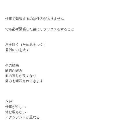
仕事で緊張するのは仕方がありません
でも必ず緊張した後にリラックスをすること
息を吐く（ため息をつく）
肩肘の力を抜く
その結果
筋肉が緩み
血の巡りが良くなり
痛みも緩和されてきます
ただ
仕事が忙しい
休む暇もない
アクシデントが重なる