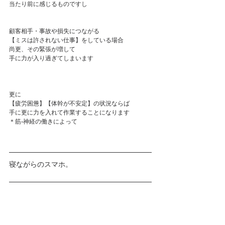
当たり前に感じるものですし
顧客相手・事故や損失につながる
【ミスは許されない仕事】をしている場合
尚更、その緊張が増して
手に力が入り過ぎてしまいます
更に
【疲労困憊】【体幹が不安定】の状況ならば
手に更に力を入れて作業することになります
＊筋-神経の働きによって
寝ながらのスマホ。