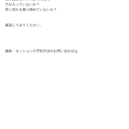
力が入っていないか？
常に何かを握り締めていないか？
確認してみてください。
施術・セッションの予約方法やお問い合わせは
①：ネット予約（予約可能状況がリアルタイ
ムで確認→すぐに予約確定ができます）
予約サイトへ
②：LINE登録→トークでメッセージ（返信に
時間がかかる場合があります）