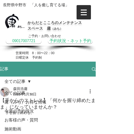
長野県中野市 「人を癒し育てる場」
からだとこころのメンテナンス
スペース 庸
（みち）
ご予約・お問い合わせ
09017007721
予約状況・ネット予約
営業時間 8：00〜22：00
​日曜定休 予約制
記事
全ての記事
森田浩庸
全ての記事
2023年1月30日
【手からのストレス】「何かを握り締めたま
庸（みち）お得な情報
ま」になっていませんか？
今週の予約状況
手を握り締める。
お客様の声・質問
施術動画