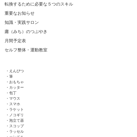
転換するために必要な５つのスキル
重要なお知らせ
知識・実践サロン
庸（みち）のつぶやき
月間予定表
セルフ整体・運動教室
・えんぴつ
・筆
・おもちゃ
・カッター
・包丁
・マウス
・スマホ
・ラケット
・ノコギリ
・泡立て器
・スコップ
・ラッセル