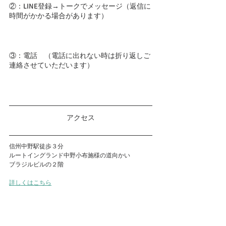
②：LINE登録→トークでメッセージ（返信に
時間がかかる場合があります）
③：電話　（電話に出れない時は折り返しご
連絡させていただいます）
アクセス
信州中野駅徒歩３分
ルートイングランド中野小布施様の道向かい　
ブラジルビルの２階
詳しくはこちら