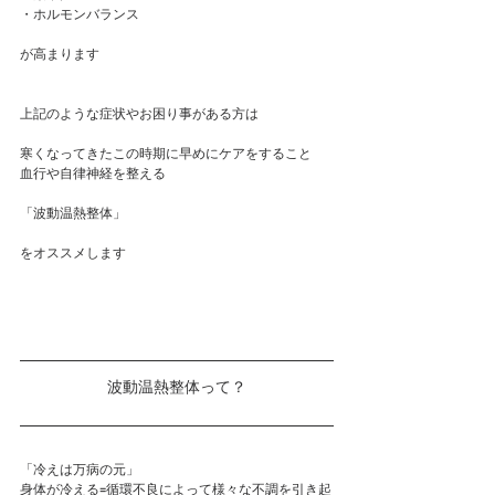
・ホルモンバランス
が高まります
上記のような症状やお困り事がある方は
寒くなってきたこの時期に早めにケアをすること
血行や自律神経を整える
「波動温熱整体」
をオススメします
波動温熱整体って？
​「冷えは万病の元」
身体が冷える=循環不良によって様々な不調を引き起