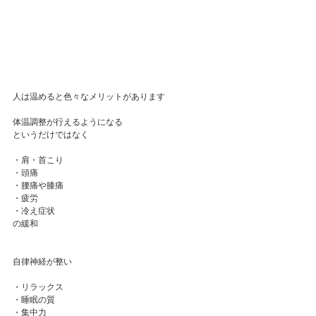
人は温めると色々なメリットがあります
体温調整が行えるようになる
というだけではなく
・肩・首こり
・頭痛
・腰痛や膝痛
・疲労
・冷え症状
の緩和
自律神経が整い
・リラックス
・睡眠の質
・集中力