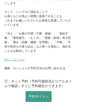
こします
そして、シンプルに温めることで
心身ともに心地よい状態に改善できることも
これまでお越しいただいたお客様も実感していただ
いています
「冷え」「お腹の不調（下痢・便秘）」「食欲不
振」「慢性疲労」「むくみ」「病後（術後）体力回
復」「痛み（頭痛・腰痛・生理痛）」「不眠」「不
安や気持ちの落ち込み」など様々な場合に、温める
ことをお勧めしています
詳しくはこちら
施術・セッションの予約方法やお問い合わせは
①：ネット予約（予約可能状況がリアルタイ
ムで確認→すぐに予約確定ができます）
予約サイトへ