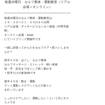
毎週水曜日　セルフ整体・運動教室（リアル
会場＋オンライン）
毎週水曜日のセルフ整体・運動教室は
１９：３０ー２１：００の９０分間
リアル会場：デイサービスセンター遊湯（中野市新
野）
オンライン会場：Zoom
にてハイブリッド開催中です
一緒に頑張ってからだをセルフケア＋筋トレしませ
んか？
前半５０分：ほぐし・セルフ整体
セルフマッサージ・ストレッチ・軽い体操
頭・手・足先までほぐして軽く動かす
＊前半だけの参加OKです
後半４０分：動き・運動
マット運動＋スクワットなどの筋トレ
を行っています
しっかりケアしたい。運動したい！という方にオス
スメです