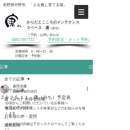
長野県中野市 「人を癒し育てる場」
からだとこころのメンテナンス
スペース 庸
（みち）
ご予約・お問い合わせ
09017007721
予約状況・ネット予約
営業時間 8：00〜22：00
​日曜定休 予約制
記事
全ての記事
森田浩庸
全ての記事
2025年10月25日
２０２５.１１ 庸（みち）予定表
庸（みち）お得な情報
日頃からご利用いただいているお客様へ
今週の予約状況
庸（みち）のイベントや休業日などのお知らせを致
します
お客様の声・質問
それぞれの詳細は下方へスクロールしてご覧くださ
施術動画
い