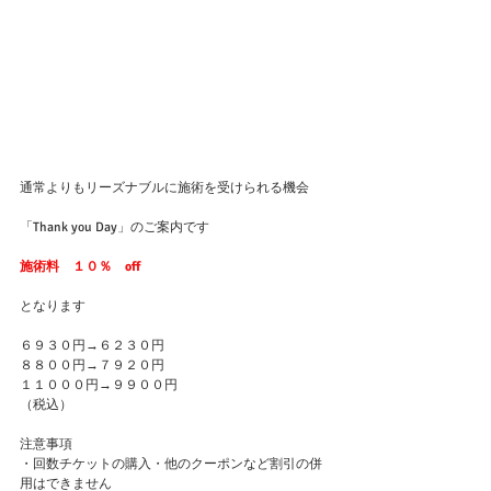
通常よりもリーズナブルに施術を受けられる機会
「Thank you Day」のご案内です
施術料　１０％　off
となります
６９３０円→６２３０円
８８００円→７９２０円
１１０００円→９９００円
（税込）
注意事項
・回数チケットの購入・他のクーポンなど割引の併
用はできません