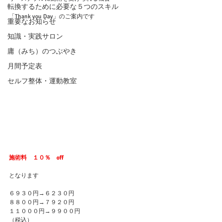
転換するために必要な５つのスキル
「Thank you Day」のご案内です
重要なお知らせ
知識・実践サロン
庸（みち）のつぶやき
月間予定表
セルフ整体・運動教室
施術料　１０％　off
となります
６９３０円→６２３０円
８８００円→７９２０円
１１０００円→９９００円
（税込）