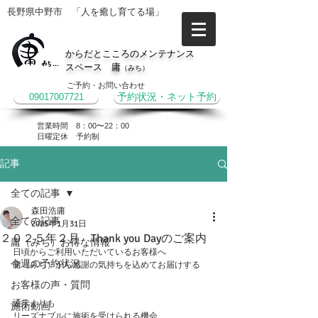
長野県中野市 「人を癒し育てる場」
からだとこころのメンテナンス
スペース 庸
（みち）
ご予約・お問い合わせ
09017007721
予約状況・ネット予約
営業時間 8：00〜22：00
​日曜定休 予約制
記事
全ての記事
森田浩庸
全ての記事
2025年1月31日
２０２５年２月 Thank you Dayのご案内
庸（みち）お得な情報
日頃からご利用いただいているお客様へ
今週の予約状況
庸（みち）から感謝の気持ちを込めてお届けする
お客様の声・質問
通常よりも
施術動画
リーズナブルに施術を受けられる機会