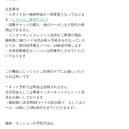
注意事項
・３月１５日〜施術料金が一部変更となっておりま
す（
こちらをご参照下さい
）
・回数チケットの購入・他のクーポンなど割引の併
用はできません
・インターネットクレジット決済をご希望の場合、
施術後にQRコードを読み取り手続きを行なっていた
だくか、後日請求書をメール・LINE送付致します
・天体色数鑑定セッションは対象外とさせていただ
いております
この機会にじっくりとご自身のケアにお越しいただ
ければ幸いです
＊ネット予約では料金は反映されません。
当日現金もしくは事後インターネットクレジット決
済をお願いしております
（施術後に決済用QRコードの読み取り、もしくはメ
ール・LINEにてURL添付させていただきます）
施術・セッションの予約方法は