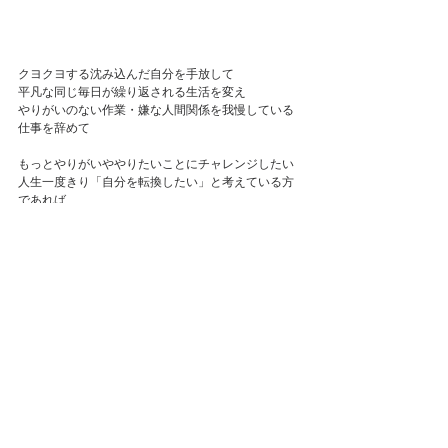
クヨクヨする沈み込んだ自分を手放して
平凡な同じ毎日が繰り返される生活を変え
やりがいのない作業・嫌な人間関係を我慢している
仕事を辞めて
もっとやりがいややりたいことにチャレンジしたい
人生一度きり「自分を転換したい」と考えている方
であれば
参考になるのではないかと思います
ブログ記事へ
整体
中野市
ストレスケア
腰痛
肩こり
痛み
リラクセーション
セール
姿勢改善
庸（みち）お得な情報