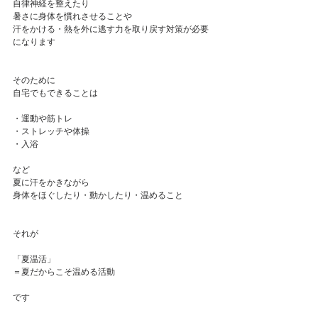
自律神経を整えたり
暑さに身体を慣れさせることや
汗をかける・熱を外に逃す力を取り戻す対策が必要
になります
そのために
自宅でもできることは
・運動や筋トレ
・ストレッチや体操
・入浴
など
夏に汗をかきながら
身体をほぐしたり・動かしたり・温めること
それが
「夏温活」
＝夏だからこそ温める活動
です