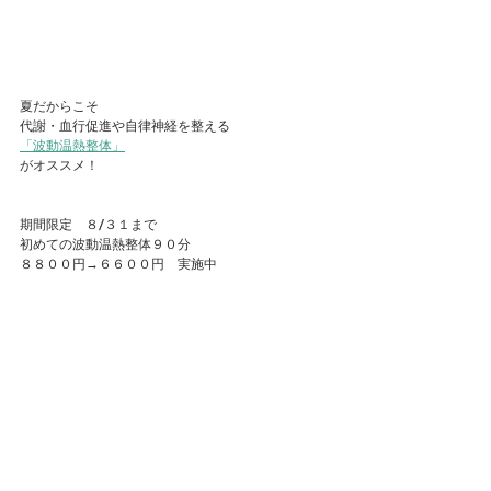
夏だからこそ
代謝・血行促進や自律神経を整える
「波動温熱整体」
がオススメ！
期間限定　８/３１まで
初めての波動温熱整体９０分
８８００円→６６００円　実施中