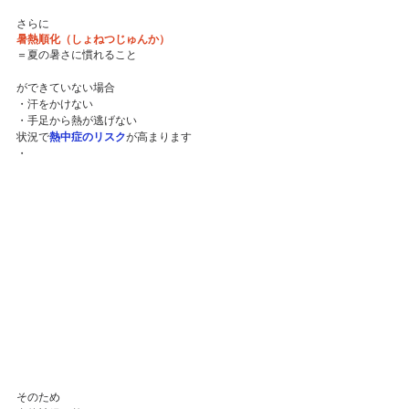
さらに
暑熱順化（しょねつじゅんか）
＝夏の暑さに慣れること
ができていない場合
・汗をかけない
・手足から熱が逃げない
状況で
熱中症のリスク
が高まります
・
そのため