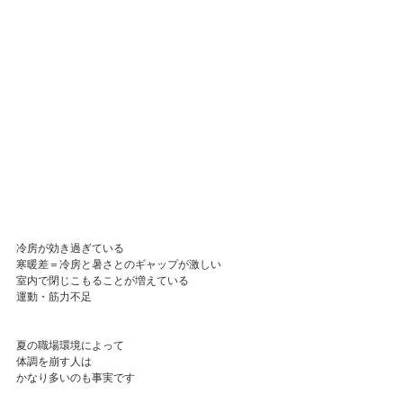
冷房が効き過ぎている
寒暖差＝冷房と暑さとのギャップが激しい
室内で閉じこもることが増えている
運動・筋力不足
夏の職場環境によって
体調を崩す人は
かなり多いのも事実です