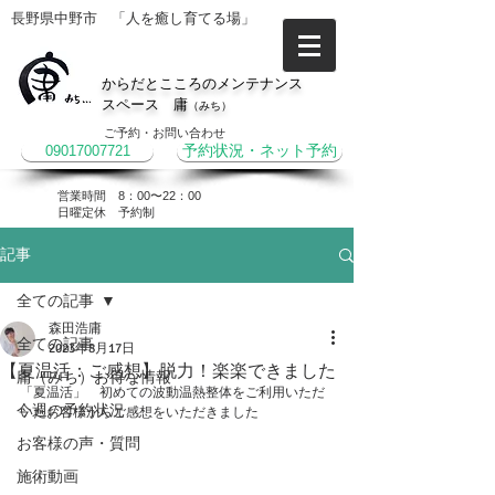
長野県中野市 「人を癒し育てる場」
からだとこころのメンテナンス
スペース 庸
（みち）
ご予約・お問い合わせ
09017007721
予約状況・ネット予約
営業時間 8：00〜22：00
​日曜定休 予約制
記事
全ての記事
森田浩庸
全ての記事
2023年8月17日
【夏温活：ご感想】脱力！楽楽できました
庸（みち）お得な情報
「夏温活」　初めての波動温熱整体をご利用いただ
今週の予約状況
いたお客様からご感想をいただきました
お客様の声・質問
施術動画