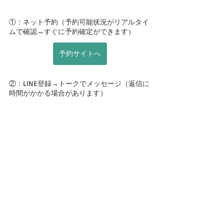
①：ネット予約（予約可能状況がリアルタイ
ムで確認→すぐに予約確定ができます）
予約サイトへ
②：LINE登録→トークでメッセージ（返信に
時間がかかる場合があります）
③：電話　（電話に出れない時は折り返しご
連絡させていただいます）
お店の情報やセルフケア・マネジメントなどをお伝
えするメルマガ
「からだとこころの声に耳を傾ける」