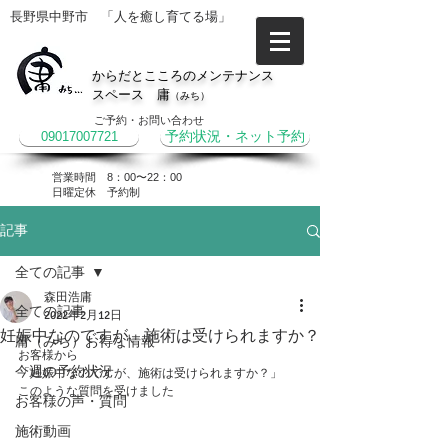
長野県中野市 「人を癒し育てる場」
からだとこころのメンテナンス
スペース 庸
（みち）
ご予約・お問い合わせ
09017007721
予約状況・ネット予約
営業時間 8：00〜22：00
​日曜定休 予約制
記事
全ての記事
森田浩庸
全ての記事
2022年2月12日
妊娠中なのですが、施術は受けられますか？
庸（みち）お得な情報
お客様から
今週の予約状況
「妊娠中なのですが、施術は受けられますか？」
このような質問を受けました
お客様の声・質問
施術動画