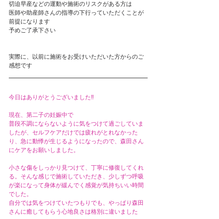
切迫早産などの運動や施術のリスクがある方は
医師や助産師さんの指導の下行っていただくことが
前提になります
予めご了承下さい
実際に、以前に施術をお受けいただいた方からのご
感想です
今日はありがとうございました‼︎
現在、第二子の妊娠中で
普段不調にならないように気をつけて過ごしていま
したが、セルフケアだけでは疲れがとれなかった
り、急に動悸が生じるようになったので、森田さん
にケアをお願いしました。
小さな傷をしっかり見つけて、丁寧に修復してくれ
る。そんな感じで施術していただき、少しずつ呼吸
が楽になって身体が緩んでく感覚が気持ちいい時間
でした。
自分では気をつけていたつもりでも、やっぱり森田
さんに癒してもらう心地良さは格別に違いました