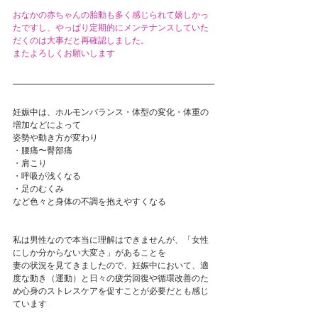
おなかの赤ちゃんの胎動も多く感じられて嬉しかっ
たですし、やっぱり定期的にメンテナンスしていた
だくのは大事だと再確認しました。
またよろしくお願いします
妊娠中は、ホルモンバランス・体型の変化・体重の
増加などによって
姿勢や動き方が変わり
・腰痛〜臀部痛
・肩こり
・呼吸が浅くなる
・足のむくみ
など色々と身体の不調を抱えやすくなる
私は男性なので本当に理解はできませんが、「女性
にしか分からない大変さ」があることを
妻の状況を見てきましたので、妊娠中において、適
度な動き（運動）と日々の疲労回復や循環改善のた
め心身のストレスケアを促すことが必要だとも感じ
ています