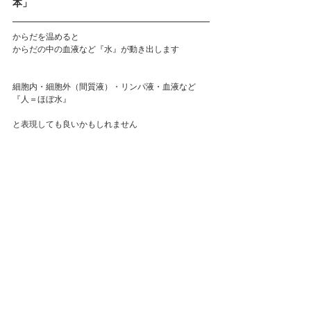
本」
からだを温めると
からだの中の血液など『水』が動き出します
細胞内・細胞外（間質液）・リンパ液・血液など
『人＝ほぼ水』
と表現しても良いかもしれません