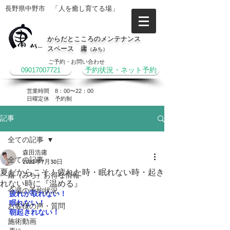
長野県中野市 「人を癒し育てる場」
からだとこころのメンテナンス
スペース 庸
（みち）
ご予約・お問い合わせ
09017007721
予約状況・ネット予約
営業時間 8：00〜22：00
​日曜定休 予約制
記事
全ての記事
森田浩庸
全ての記事
2022年7月30日
夏だからこそ！疲れた時・眠れない時・起き
庸（みち）お得な情報
れない時に『温める』
今週の予約状況
疲れが取れない！
眠れない！
お客様の声・質問
朝起きれない！
施術動画