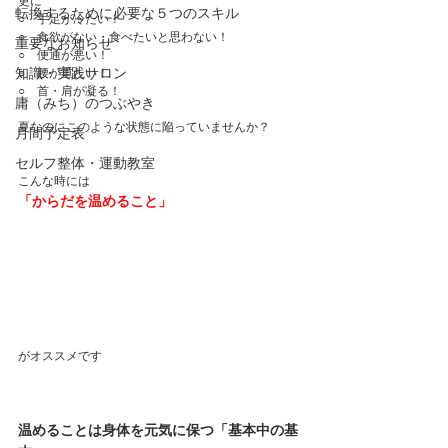
更に
転換するために必要な５つのスキル
○　手足が冷たい！
○    食欲がない・食べたいと思わない！
重要なお知らせ
○    便通が悪い！
知識・実践サロン
○    腰が重たい！
○    首・肩が凝る！
庸（みち）のつぶやき
夏なのにこのような状態に陥っていませんか？
月間予定表
セルフ整体・運動教室
こんな時には
「からだを温めること」
がオススメです
温めることは身体を元気に保つ「基本中の基