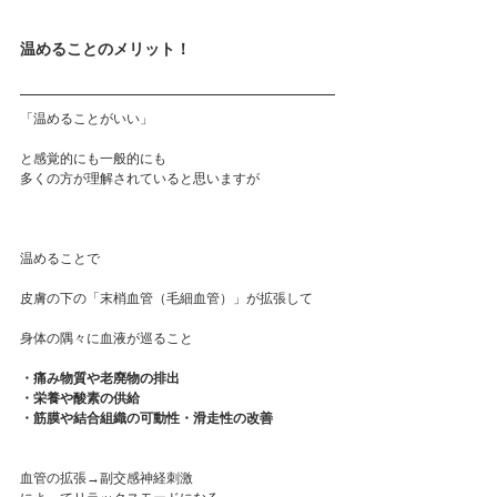
温めることのメリット！
「温めることがいい」
と感覚的にも一般的にも
多くの方が理解されていると思いますが
温めることで
皮膚の下の「末梢血管（毛細血管）」が拡張して
身体の隅々に血液が巡ること
・痛み物質や老廃物の排出
・栄養や酸素の供給
・筋膜や結合組織の可動性・滑走性の改善
血管の拡張→副交感神経刺激