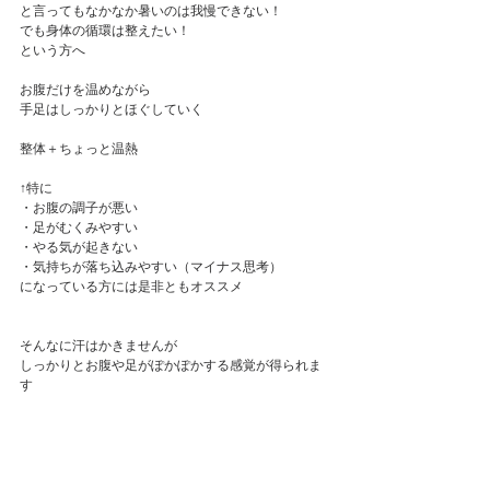
と言ってもなかなか暑いのは我慢できない！
でも身体の循環は整えたい！
という方へ
お腹だけを温めながら
手足はしっかりとほぐしていく
整体＋ちょっと温熱
↑特に
・お腹の調子が悪い
・足がむくみやすい
・やる気が起きない
・気持ちが落ち込みやすい（マイナス思考）
になっている方には是非ともオススメ
そんなに汗はかきませんが
しっかりとお腹や足がぽかぽかする感覚が得られま
す