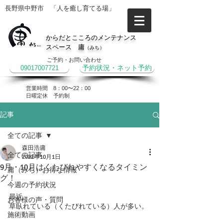
長野県中野市 「人を癒し育てる場」
からだとこころのメンテナンス
スペース 庸
（みち）
ご予約・お問い合わせ
09017007721
予約状況・ネット予約
営業時間 8：00〜22：00
​日曜定休 予約制
記事
全ての記事
森田浩庸
全ての記事
2022年10月1日
9月・10月はくたびれやすくなるタイミン
庸（みち）お得な情報
グ！
今週の予約状況
最近、
お客様の声・質問
草臥れている（くたびれている）人が多い。
施術動画