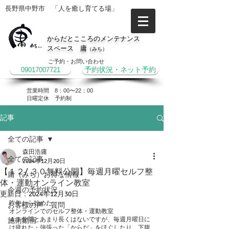
長野県中野市 「人を癒し育てる場」
からだとこころのメンテナンス
スペース 庸
（みち）
ご予約・お問い合わせ
09017007721
予約状況・ネット予約
営業時間 8：00〜22：00
​日曜定休 予約制
記事
全ての記事
森田浩庸
全ての記事
2024年12月20日
【１２/ ３０無料公開】毎週月曜セルフ整
庸（みち）お得な情報
体・運動オンライン教室
今週の予約状況
更新日：
2024年12月30日
昨年から始めた
お客様の声・質問
オンラインでのセルフ整体・運動教室
４５分間とあまり長くはないですが、毎週月曜日に
施術動画
は疲れた・強張った「からだ」をほぐしたり、下腹