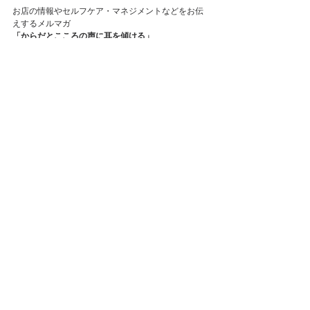
お店の情報やセルフケア・マネジメントなどをお伝
えするメルマガ
「からだとこころの声に耳を傾ける」
よければ登録してみて下さい
週２回お送りしております
メルマガ登録
自分も生活も仕事も「今を変えたい！」
心地よい日常に転換する時に必要な５つのスキル