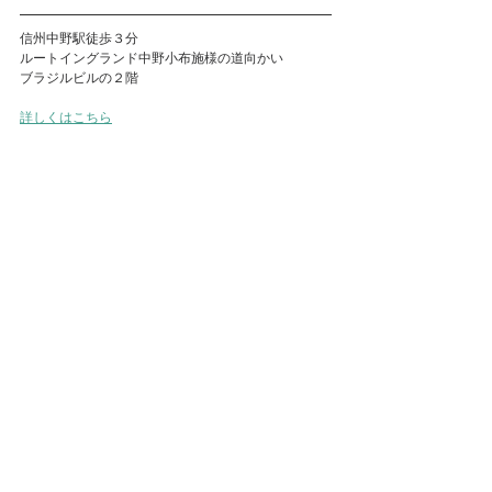
信州中野駅徒歩３分
ルートイングランド中野小布施様の道向かい　
ブラジルビルの２階
詳しくはこちら