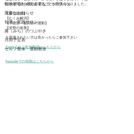
転換するために必要な５つのスキル
部や股関節の運動をすることが習慣になりました。
重要なお知らせ
【疲労回復】
【むくみ解消】
知識・実践サロン
【下腹部・股関節の運動】
【姿勢の改善】
庸（みち）のつぶやき
を意識されたい方は良かったらご参加下さい
月間予定表
Zoomでのご参加希望はこちらから
セルフ整体・運動教室
Youtubeでの視聴はこちらから